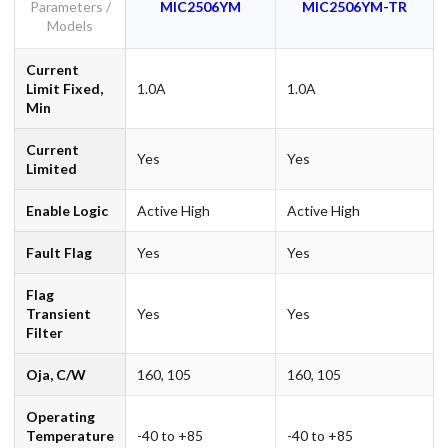
Parameters /
MIC2506YM
MIC2506YM-TR
Models
Current
Limit Fixed,
1.0A
1.0A
Min
Current
Yes
Yes
Limited
Enable Logic
Active High
Active High
Fault Flag
Yes
Yes
Flag
Transient
Yes
Yes
Filter
Oja, C/W
160, 105
160, 105
Operating
Temperature
-40 to +85
-40 to +85