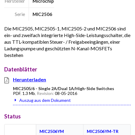
Hersteller
Microchip
Serie
MIC2506
Die MIC2505, MIC2505-1, MIC2505-2 und MIC2506 sind
ein- und zweifach integrierte High-Side-Leistungsschalter, die
aus TTL-kompatiblen Steuer- / Freigabeeingängen, einer
Ladungspumpe und geschützten N-Kanal-MOSFETs
bestehen
Datenblätter
Herunterladen
MIC2505/6 - Single 2A/Dual 1A/High-Side Switches
PDF
,
1.3 Mb
, Revision:
08-05-2016
Auszug aus dem Dokument
Status
MIC2506YM
MIC2506YM-TR