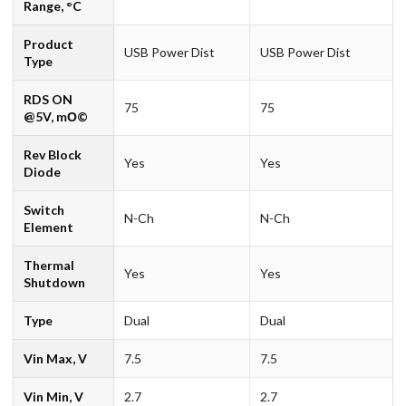
Range, °C
Product
USB Power Dist
USB Power Dist
Type
RDS ON
75
75
@5V, mО©
Rev Block
Yes
Yes
Diode
Switch
N-Ch
N-Ch
Element
Thermal
Yes
Yes
Shutdown
Type
Dual
Dual
Vin Max, V
7.5
7.5
Vin Min, V
2.7
2.7