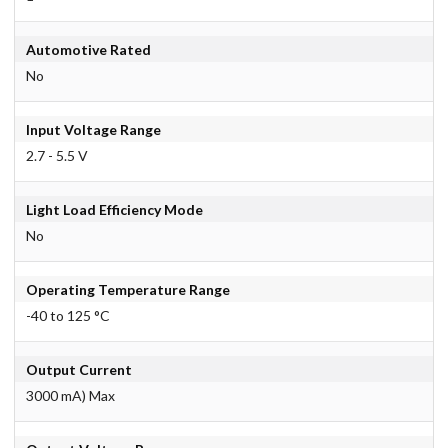
Automotive Rated
No
Input Voltage Range
2.7 - 5.5 V
Light Load Efficiency Mode
No
Operating Temperature Range
-40 to 125 °C
Output Current
3000 mA) Max