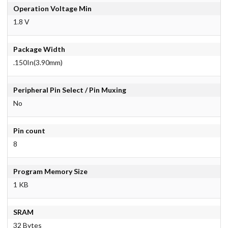
Operation Voltage Min
1.8 V
Package Width
.150In(3.90mm)
Peripheral Pin Select / Pin Muxing
No
Pin count
8
Program Memory Size
1 KB
SRAM
32 Bytes