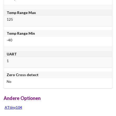
Temp Range Max
125
Temp Range Min
-40
UART
1
Zero Cross detect
No
Andere Optionen
ATtiny104