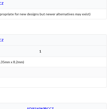
CZ
propriate for new designs but newer alternatives may exist)
CZ
1
8.35mm x 8.2mm)
ADIS16060BCCZ