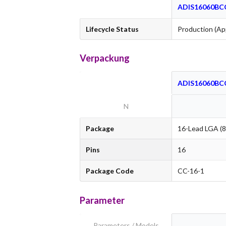
ADIS16060BC
Lifecycle Status
Production (Ap
Verpackung
ADIS16060BC
N
Package
16-Lead LGA (
Pins
16
Package Code
CC-16-1
Parameter
Parameters / Models