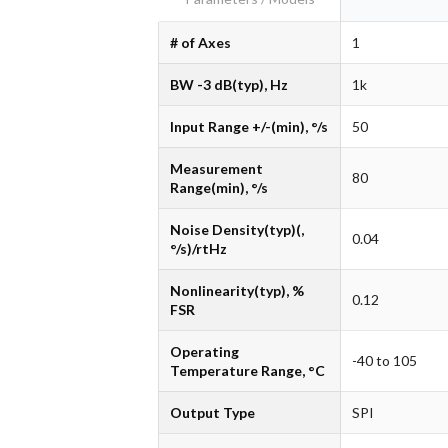
# of Axes
1
BW -3 dB(typ), Hz
1k
Input Range +/-(min), °/s
50
Measurement
80
Range(min), °/s
Noise Density(typ)(,
0.04
°/s)/rtHz
Nonlinearity(typ), %
0.12
FSR
Operating
-40 to 105
Temperature Range, °C
Output Type
SPI