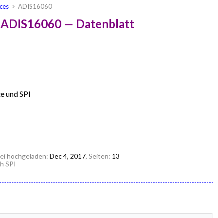
ces
ADIS16060
 ADIS16060 — Datenblatt
e und SPI
tei hochgeladen:
Dec 4, 2017
, Seiten:
13
h SPI