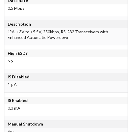
Data Rate
0.5 Mbps
Description
1?A, +3V to +5.5V, 250kbps, RS-232 Transceivers with
Enhanced Automatic Powerdown
High ESD?
No
IS Disabled
1 μA
IS Enabled
0.3 mA
Manual Shutdown
Yes