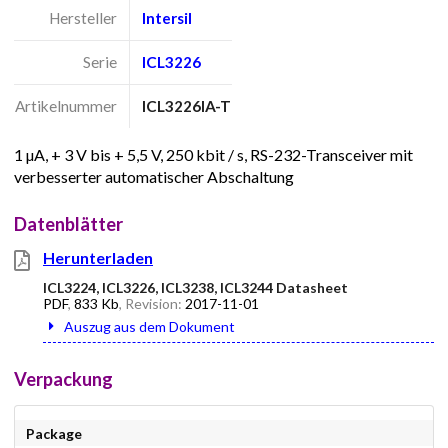
Hersteller
Intersil
Serie
ICL3226
Artikelnummer
ICL3226IA-T
1 µA, + 3 V bis + 5,5 V, 250 kbit / s, RS-232-Transceiver mit
verbesserter automatischer Abschaltung
Datenblätter
Herunterladen
ICL3224, ICL3226, ICL3238, ICL3244 Datasheet
PDF
,
833 Kb
, Revision:
2017-11-01
Auszug aus dem Dokument
Verpackung
Package