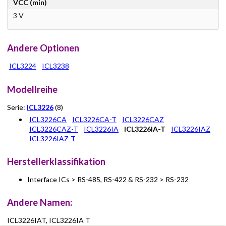
VCC (min)
3 V
Andere Optionen
ICL3224
ICL3238
Modellreihe
Serie:
ICL3226
(8)
ICL3226CA
ICL3226CA-T
ICL3226CAZ
ICL3226CAZ-T
ICL3226IA
ICL3226IA-T
ICL3226IAZ
ICL3226IAZ-T
Herstellerklassifikation
Interface ICs > RS-485, RS-422 & RS-232 > RS-232
Andere Namen:
ICL3226IAT, ICL3226IA T