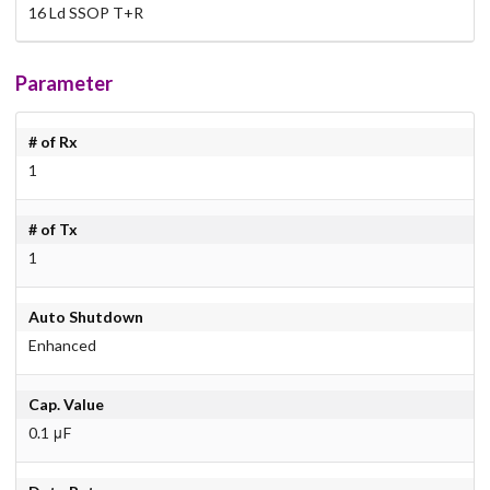
16 Ld SSOP T+R
Parameter
# of Rx
1
# of Tx
1
Auto Shutdown
Enhanced
Cap. Value
0.1 μF