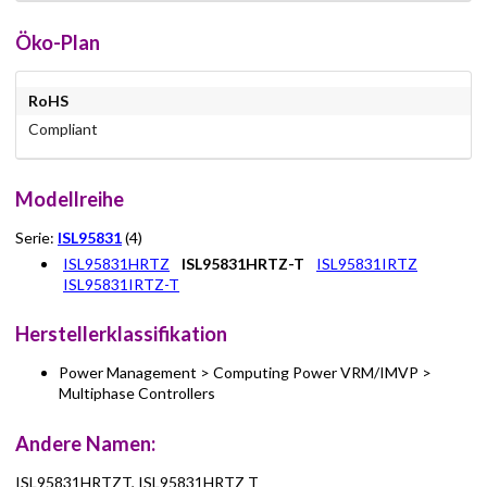
Öko-Plan
RoHS
Compliant
Modellreihe
Serie:
ISL95831
(4)
ISL95831HRTZ
ISL95831HRTZ-T
ISL95831IRTZ
ISL95831IRTZ-T
Herstellerklassifikation
Power Management > Computing Power VRM/IMVP >
Multiphase Controllers
Andere Namen:
ISL95831HRTZT, ISL95831HRTZ T