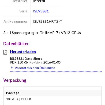
Hersteller
Intersil
Serie
ISL95831
Artikelnummer
ISL95831HRTZ-T
3 + 1 Spannungsregler für IMVP-7 / VR12-CPUs
Datenblätter
Herunterladen
ISL95831 Data Short
PDF
,
110 Kb
, Revision:
2016-01-05
Auszug aus dem Dokument
Verpackung
Package
48 Ld TQFN T+R