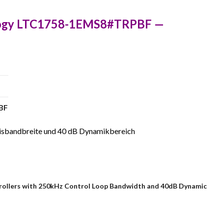
ology LTC1758-1EMS8#TRPBF —
BF
isbandbreite und 40 dB Dynamikbereich
rollers with 250kHz Control Loop Bandwidth and 40dB Dynamic