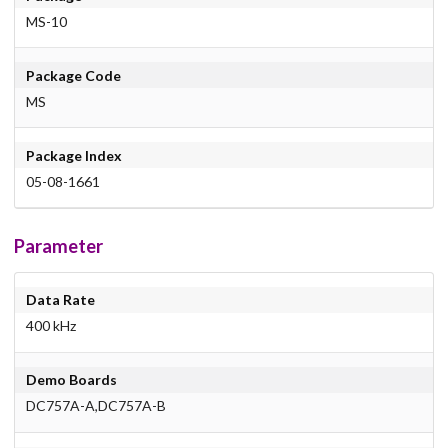
MS-10
Package Code
MS
Package Index
05-08-1661
Parameter
Data Rate
400 kHz
Demo Boards
DC757A-A,DC757A-B