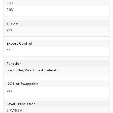
ESD
2 kV
Enable
yes
Export Control
no
Function
Bus Buffer, Rise Time Accelerator
I2C Hot Swappable
yes
Level Translation
2.7V/5.5V