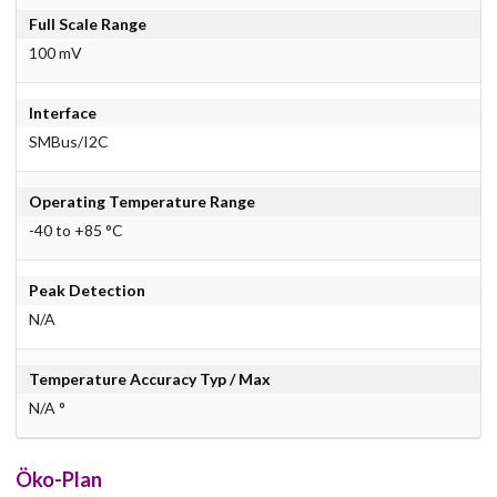
Full Scale Range
100 mV
Interface
SMBus/I2C
Operating Temperature Range
-40 to +85 °C
Peak Detection
N/A
Temperature Accuracy Typ / Max
N/A °
Öko-Plan