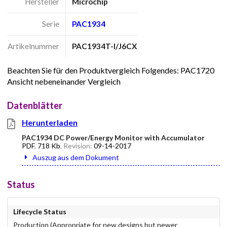
Hersteller
Microchip
Serie
PAC1934
Artikelnummer
PAC1934T-I/J6CX
Beachten Sie für den Produktvergleich Folgendes: PAC1720
Ansicht nebeneinander Vergleich
Datenblätter
Herunterladen
PAC1934 DC Power/Energy Monitor with Accumulator
PDF
,
718 Kb
, Revision:
09-14-2017
Auszug aus dem Dokument
Status
Lifecycle Status
Production (Appropriate for new designs but newer