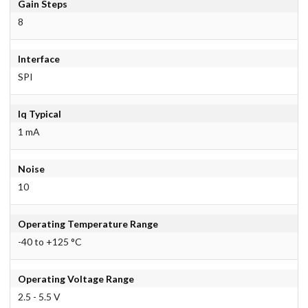
Gain Steps
8
Interface
SPI
Iq Typical
1 mA
Noise
10
Operating Temperature Range
-40 to +125 °C
Operating Voltage Range
2.5 - 5.5 V