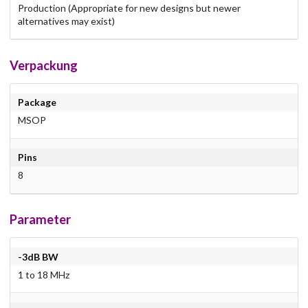
Production (Appropriate for new designs but newer
alternatives may exist)
Verpackung
Package
MSOP
Pins
8
Parameter
-3dB BW
1 to 18 MHz