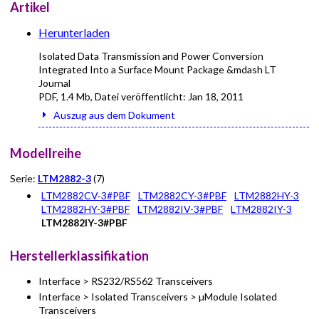
Artikel
Herunterladen
Isolated Data Transmission and Power Conversion
Integrated Into a Surface Mount Package &mdash LT
Journal
PDF
,
1.4 Mb
, Datei veröffentlicht:
Jan 18, 2011
Auszug aus dem Dokument
Modellreihe
Serie:
LTM2882-3
(7)
LTM2882CV-3#PBF
LTM2882CY-3#PBF
LTM2882HY-3
LTM2882HY-3#PBF
LTM2882IV-3#PBF
LTM2882IY-3
LTM2882IY-3#PBF
Herstellerklassifikation
Interface > RS232/RS562 Transceivers
Interface > Isolated Transceivers > µModule Isolated
Transceivers