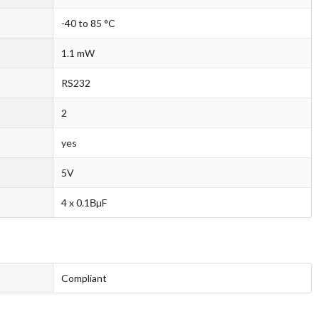
-40 to 85 °C
1.1 mW
RS232
2
yes
5V
4 x 0.1ВµF
Compliant