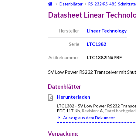
Datenblätter
RS-232/RS-485-Schnittstel
Datasheet Linear Techno
Hersteller
Linear Technology
Serie
LTC1382
Artikelnummer
LTC1382IN#PBF
5V Low Power RS232 Transceiver mit Sh
Datenblätter
Herunterladen
LTC1382 - 5V Low Power RS232 Transc
PDF
,
117 Kb
, Revision:
A
, Datei hochgela
Auszug aus dem Dokument
Verpackung