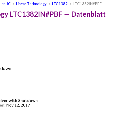
len-IC
Linear Technology
LTC1382
LTC1382IN#PBF
logy LTC1382IN#PBF — Datenblatt
utdown
eiver with Shutdown
den:
Nov 12, 2017