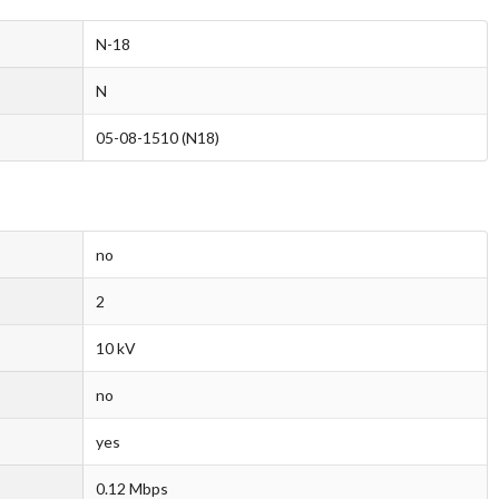
N-18
N
05-08-1510 (N18)
no
2
10 kV
no
yes
0.12 Mbps