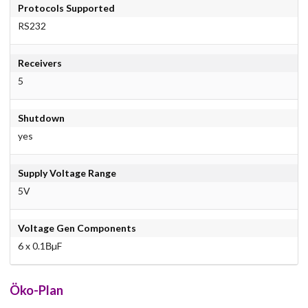
Protocols Supported
RS232
Receivers
5
Shutdown
yes
Supply Voltage Range
5V
Voltage Gen Components
6 x 0.1ВµF
Öko-Plan