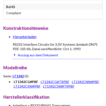
RoHS
Compliant
Konstruktionshinweise
Herunterladen
RS232 Interface Circuits for 3.3V Systems &mdash DN75
PDF
,
105 Kb
, Datei veröffentlicht:
Oct 1, 1993
Auszug aus dem Dokument
Modellreihe
Serie:
LT1342
(5)
LT1342CG#PBF
LT1342CG#TRPBF
LT1342CNW#PBF
LT1342CSW#PBF
LT1342CSW#TRPBF
Herstellerklassifikation
Interface > RS232/RS562 Transceivers