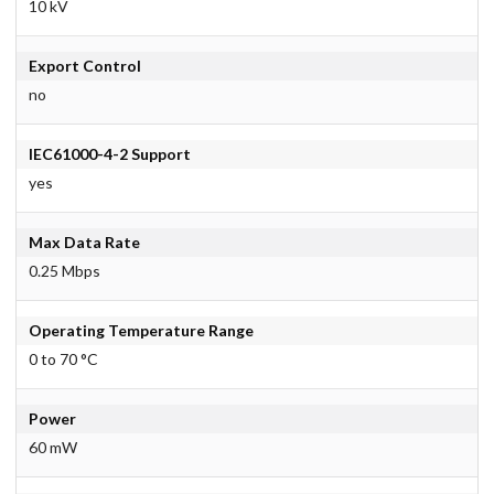
10 kV
Export Control
no
IEC61000-4-2 Support
yes
Max Data Rate
0.25 Mbps
Operating Temperature Range
0 to 70 °C
Power
60 mW