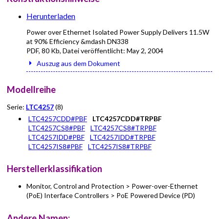
Herunterladen
Power over Ethernet Isolated Power Supply Delivers 11.5W
at 90% Efficiency &mdash DN338
PDF
,
80 Kb
, Datei veröffentlicht:
May 2, 2004
Auszug aus dem Dokument
Modellreihe
Serie:
LTC4257
(8)
LTC4257CDD#PBF
LTC4257CDD#TRPBF
LTC4257CS8#PBF
LTC4257CS8#TRPBF
LTC4257IDD#PBF
LTC4257IDD#TRPBF
LTC4257IS8#PBF
LTC4257IS8#TRPBF
Herstellerklassifikation
Monitor, Control and Protection > Power-over-Ethernet
(PoE) Interface Controllers > PoE Powered Device (PD)
Andere Namen: