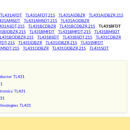
TL431AFDT
TL431AFDT,215
TL431AIDBZR
TL431AIDBZR,215
431AMSDT
TL431AMSDT,215
TL431AQDBZR
431ASDT,215
TL431BCDBZR
TL431BCDBZR,215
TL431BFDT
31BIDBZR,215
TL431BMFDT
TL431BMFDT,215
TL431BMSDT
L431BQDBZR,215
TL431BSDT
TL431BSDT,215
TL431CDBZR
FDT,215
TL431IDBZR
TL431IDBZR,215
TL431MFDT
1MSDT,215
TL431QDBZR
TL431QDBZR,215
TL431SDT
ductor TL431
31
tronics TL431
431
chnologies TL431