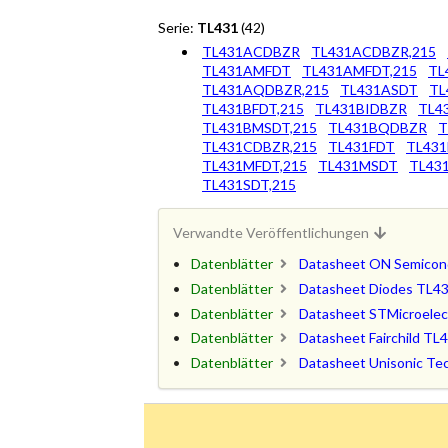
Serie:
TL431
(42)
TL431ACDBZR
TL431ACDBZR,215
TL431AMFDT
TL431AMFDT,215
TL
TL431AQDBZR,215
TL431ASDT
TL
TL431BFDT,215
TL431BIDBZR
TL4
TL431BMSDT,215
TL431BQDBZR
T
TL431CDBZR,215
TL431FDT
TL431
TL431MFDT,215
TL431MSDT
TL43
TL431SDT,215
Verwandte Veröffentlichungen
Datenblätter
Datasheet ON Semicon
Datenblätter
Datasheet Diodes TL4
Datenblätter
Datasheet STMicroelec
Datenblätter
Datasheet Fairchild TL
Datenblätter
Datasheet Unisonic Te