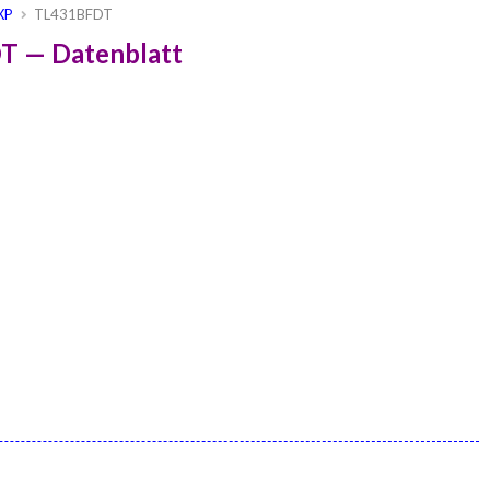
XP
TL431BFDT
T — Datenblatt